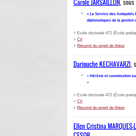
Carole JARSAILLON
, sous
« Le Service des Antiquités 
diplomatiques de la gestion 
> Ecole doctorale 472 (École prati
>
CV
>
Résumé du projet de thèse
Dariouche KECHAVARZI
, 
«
Hérésie et canonisation aux
»
> Ecole doctorale 472 (École prati
>
CV
>
Résumé du projet de thèse
Ellen Cristina MARQUES-
CESOR