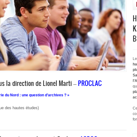
H
K
B
Le
ha
pl
Sa
us la direction de Lionel Marti –
PROCLAC
l’
qu
pl
rie du Nord : une question d’archives ? »
ac
que des hautes études)
Ce
co
fo