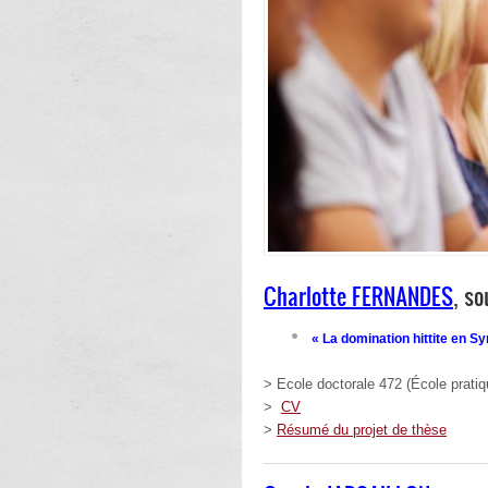
Charlotte FERNANDES
, so
« La domination hittite en Sy
> Ecole doctorale 472 (École prati
>
CV
>
Résumé du projet de thèse