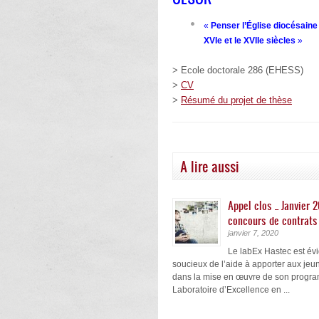
«
Penser l’Église diocésaine
XVIe et le XVIIe siècles
»
> Ecole doctorale 286 (EHESS)
>
CV
>
Résumé du projet de thèse
A lire aussi
Appel clos _ Janvier 
concours de contrats
janvier 7, 2020
Le labEx Hastec est é
soucieux de l’aide à apporter aux je
dans la mise en œuvre de son progr
Laboratoire d’Excellence en ...