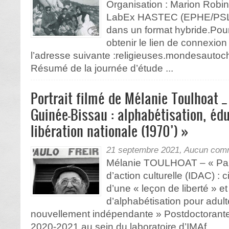
Organisation : Marion Robi
LabEx HASTEC (EPHE/PSL) 
dans un format hybride.Pour 
obtenir le lien de connexion
l’adresse suivante :religieuses.mondesauto
Résumé de la journée d’étude ...
Portrait filmé de Mélanie Toulhoat _
Guinée-Bissau : alphabétisation, édu
libération nationale (1970’) »
21 septembre 2021,
Aucun comm
Mélanie TOULHOAT – « Paulo 
d’action culturelle (IDAC) : 
d’une « leçon de liberté » e
d’alphabétisation pour adu
nouvellement indépendante » Postdoctoran
2020-2021 au sein du laboratoire d’IMAf ...