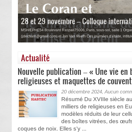
28 et 29 novembre – Colloque internatio
s réduits
MSH/EPHE54 Boulevard Raspail75006, Paris, sous-sol, salle 1 Organ
(jdecharn@gmail.com) et Jan Van Reeth Ces journées d’étude, intitulée
Actualité
Nouvelle publication – « Une vie en b
religieuses et maquettes de couvent 
20 décembre 2024,
Aucun comm
Résumé Du XVIIIe siècle a
milliers de religieuses en E
modèles réduits de leur cell
des boîtes vitrées, des œuf
coques de noix. Elles s’y ...