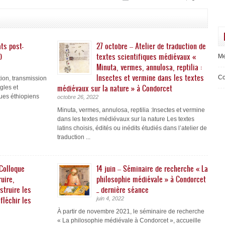
ts post-
27 octobre – Atelier de traduction de
)
textes scientifiques médiévaux «
Me
Minuta, vermes, annulosa, reptilia :
Insectes et vermine dans les textes
Co
on, transmission
médiévaux sur la nature » à Condorcet
ègles et
ues éthiopiens
octobre 26, 2022
Minuta, vermes, annulosa, reptilia :Insectes et vermine
dans les textes médiévaux sur la nature Les textes
latins choisis, édités ou inédits étudiés dans l’atelier de
traduction ...
 Colloque
14 juin – Séminaire de recherche « La
uire,
philosophie médiévale » à Condorcet
struire les
_ dernière séance
fléchir les
juin 4, 2022
À partir de novembre 2021, le séminaire de recherche
« La philosophie médiévale à Condorcet », accueille