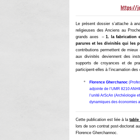
https://
Le présent dossier s’attache à ana
religieuses des Anciens au Proche
grands axes –
1. la fabrication 
parures et les divinités qui les 
contributions permettent de mieux
aux divinités deviennent des in
supports de croyances et de pra
participent-elles à l’incarnation d
Florence
Gherchanoc
(Profe
adjointe de l’UMR 8210 ANH
l’unité ArScAn (Archéologie et
dynamiques des économies arti
Cette publication est liée à la
table
lors de son contrat post-doctorat a
Florence Gherchannoc.