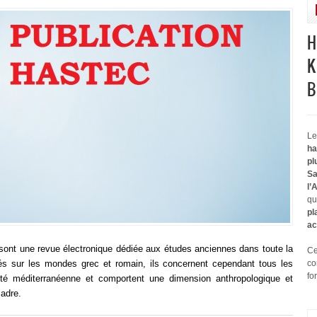
H
K
B
Le
ha
pl
Sa
l’
qu
pl
ac
ont une revue électronique dédiée aux études anciennes dans toute la
Ce
trés sur les mondes grec et romain, ils concernent cependant tous les
co
fo
uité méditerranéenne et comportent une dimension anthropologique et
cadre.