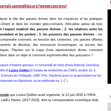
journals.openedition.org/mondesanciens/
lyser le rôle des parures divines dans les croyances et les pratiques
-Orient et dans les mondes gréco-romains. Articulées autour de trois
et l’aspect matériel des parures divines ; 2. les relations entre les
possèdent et les portent ; 3. les pouvoirs des parures divines
– les
 comprendre comment, en fonction des contextes, ces parures offertes
struments de dévotion, des ressources économiques, ou encore, des
tiques. Placées sur le corps d’une représentation divine, comment
es dieux dans un objet et comment expriment-elles leur puissance ?
sseure d’histoire grecque, à l’Université de Paris (Paris Diderot), Directrice-
IMA)
et
Louise
Quillien
(Chargée de recherches au CNRS, section 32, à
 Sciences de l’Antiquité, UMR 7041, Nanterre) pour un projet portant sur les
sanales en Babylonie, au Ier millénaire av. J.-C.)
 ronde
que Louise Quillien avait organisée, le 12 juin 2018 à l’INHA,
u LabEx Hastec (2017-2018), dont la correspondante scientifique était