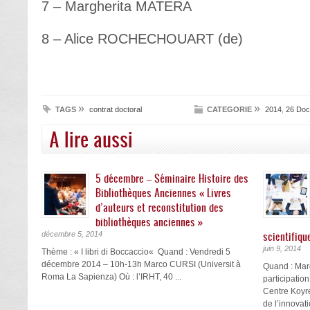
7 – Margherita MATERA
8 – Alice ROCHECHOUART (de)
»
»
TAGS
contrat doctoral
CATEGORIE
2014
,
26 Doc
A lire aussi
5 décembre – Séminaire Histoire des
Bibliothèques Anciennes « Livres
d’auteurs et reconstitution des
bibliothèques anciennes »
scientifiqu
décembre 5, 2014
juin 9, 2014
Thème : « I libri di Boccaccio« Quand : Vendredi 5
décembre 2014 – 10h-13h Marco CURSI (Universit à
Quand : Mard
Roma La Sapienza) Où : l’IRHT, 40 ...
participatio
Centre Koyr
de l’innovat