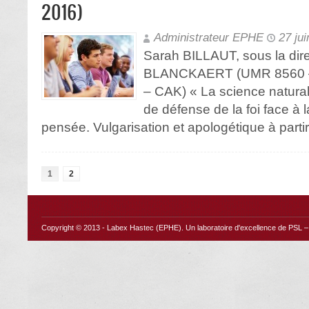
2016)
Administrateur EPHE
27 ju
Sarah BILLAUT, sous la dir
BLANCKAERT (UMR 8560 – 
– CAK) « La science naturali
de défense de la foi face à l
pensée. Vulgarisation et apologétique à partir 
1
2
Copyright © 2013 -
Labex Hastec (EPHE)
. Un laboratoire d'excellence de PSL – 