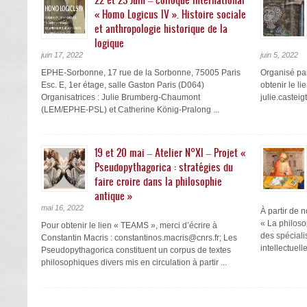
« Homo Logicus IV ». Histoire sociale
et anthropologie historique de la
logique
juin 17, 2022
juin 5, 2022
EPHE-Sorbonne, 17 rue de la Sorbonne, 75005 Paris
Organisé pa
Esc. E, 1er étage, salle Gaston Paris (D064)
obtenir le l
Organisatrices : Julie Brumberg-Chaumont
julie.caste
(LEM/EPHE-PSL) et Catherine König-Pralong ...
19 et 20 mai – Atelier N°XI – Projet «
Pseudopythagorica : stratégies du
faire croire dans la philosophie
antique »
mai 16, 2022
À partir de 
« La philoso
Pour obtenir le lien « TEAMS », merci d’écrire à
des spécialis
Constantin Macris : constantinos.macris@cnrs.fr; Les
intellectuelle
Pseudopythagorica constituent un corpus de textes
philosophiques divers mis en circulation à partir ...