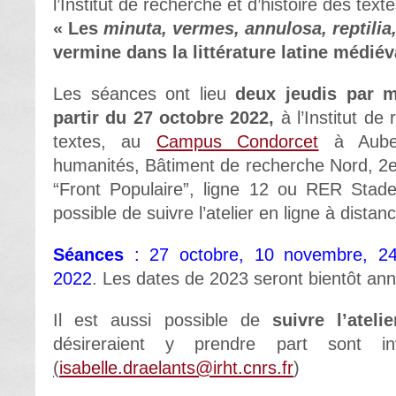
l’Institut de recherche et d’histoire des tex
« Les
minuta, vermes, annulosa, reptilia
vermine dans la littérature latine médiév
Les séances ont lieu
deux
jeudis par 
partir du 27 octobre 2022,
à l’Institut de 
textes, au
Campus Condorcet
à Auberv
humanités, Bâtiment de recherche Nord, 2
“Front Populaire”, ligne 12 ou RER Stade
possible de suivre l’atelier en ligne à distan
Séances
:
27 octobre, 10 novembre, 2
2022
. Les dates de 2023 seront bientôt ann
Il est aussi possible de
suivre l’ateli
désireraient y prendre part sont i
(
isabelle.draelants@irht.cnrs.fr
)