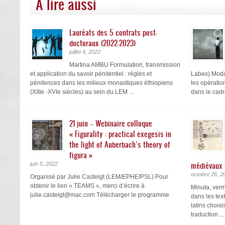
A lire aussi
Lauréats des 5 contrats post-
doctoraux (2022-2023)
juillet 4, 2022
Martina AMBU Formulation, transmission
et application du savoir pénitentiel : règles et
Labex) Moda
pénitences dans les milieux monastiques éthiopiens
les opératio
(XIIIe -XVIe siècles) au sein du LEM ...
dans le cadre
21 juin – Webinaire colloque
« Figurality : practical exegesis in
the light of Auberbach’s theory of
figura »
médiévaux 
juin 5, 2022
octobre 26, 2
Organisé par Julie Casteigt (LEM/EPHE/PSL) Pour
obtenir le lien « TEAMS », merci d’écrire à
Minuta, verm
julie.casteigt@mac.com Télécharger le programme
dans les tex
latins choisi
traduction ...