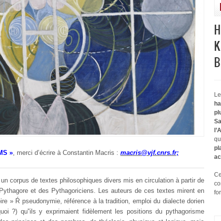
H
K
B
Le
ha
pl
Sa
l’
qu
pl
MS »
, merci d’écrire à Constantin Macris :
macris@vjf.cnrs.fr;
ac
Ce
 un corpus de textes philosophiques divers mis en circulation à partir de
co
 Pythagore et des Pythagoriciens. Les auteurs de ces textes mirent en
fo
oire » Ŕ pseudonymie, référence à la tradition, emploi du dialecte dorien
uoi ?) qu‟ils y exprimaient fidèlement les positions du pythagorisme