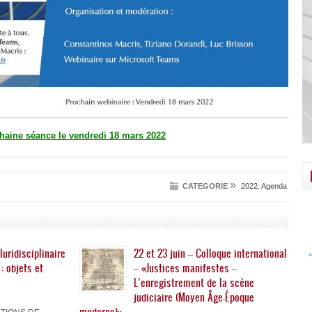
haine séance le vendredi 18 mars 2022
»
CATEGORIE
2022
,
Agenda
luridisciplinaire
22 et 23 juin – Colloque international
: objets et
– «Justices manifestes –
L’enregistrement de la scène
judiciaire (Moyen Âge-Époque
moderne)»