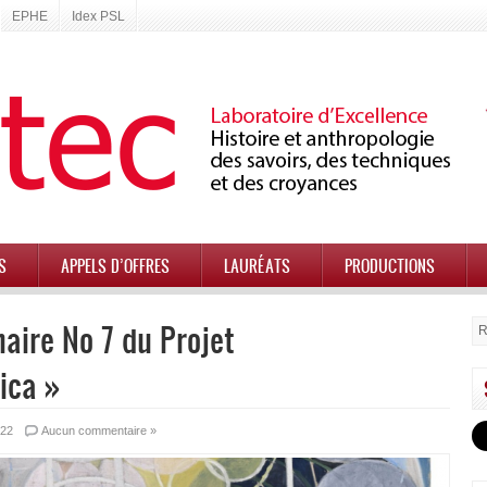
EPHE
Idex PSL
S
APPELS D’OFFRES
LAURÉATS
PRODUCTIONS
aire No 7 du Projet
ica »
022
Aucun commentaire »