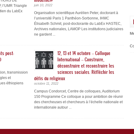
STIONS DE
juin 10, 2022
 l’UMR Triangle
utien du LabEx
Organisation scientifique Aurélien Peter, doctorant à
l’université Paris 1 Panthéon-Sorbonne, IHMC
Élisabeth Schmit, post-doctorante du LabEx HASTEC,
Archives nationales, LAMOP Les institutions judiciaires
Me
ne gardent ...
Co
ts post-
12, 13 et 14 octobre – Colloque
)
International – Construire,
déconstruire et reconstruire les
sciences sociales. Réfléchir les
on, transmission
défis du religieux
ègles et
ues éthiopiens
octobre 11, 2022
Campus Condorcet, Centre de colloques, Auditorium
150 Programme Ce colloque a pour ambition de réunir
des chercheuses et chercheurs à l’échelle nationale et
internationale autour ...