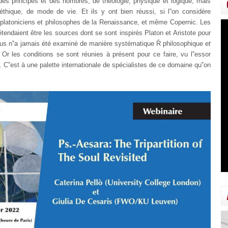
 des principes et des nombres, de théologie, physique et logique, mais
 éthique, de mode de vie. Et ils y ont bien réussi, si l‟on considère
éoplatoniciens et philosophes de la Renaissance, et même Copernic. Les
tendaient être les sources dont se sont inspirés Platon et Aristote pour
pus n‟a jamais été examiné de manière systématique Ŕ philosophique
et
Or les conditions se sont réunies à présent pour ce faire, vu l‟essor
 C‟est à une palette internationale de spécialistes de ce domaine qu‟on