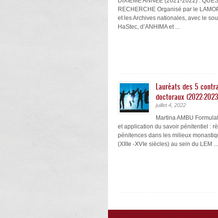
DIXIÈME ANNÉE (2021-2022) : QUE
RECHERCHE Organisé par le LAMOP,
et les Archives nationales, avec le so
HaStec, d’ANHIMA et ...
Lauréats des 5 contra
doctoraux (2022-2023
juillet 4, 2022
Martina AMBU Formulati
et application du savoir pénitentiel : r
pénitences dans les milieux monastiq
(XIIIe -XVIe siècles) au sein du LEM ...