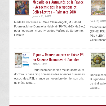
Médaille des Antiquités de la France
– Académie des Inscriptions et
Belles-Lettres – Palmarès 2018
janvier 11, 2019
août 28, 2018
Médaille décernée à : Mme Claire Angotti, M. Gilbert
Fournier, Mme Donatella Nebbiai (IRHT/LabEx HaStec)
Colloque in
pour l’ouvrage : « Les livres des Maîtres de Sorbonne.
(EPHE, PSL
Histoire ...
PSL / LEM),
Cette rencont
13 juin – Remise du prix de thèse PSL
en Science Humaines et Sociales
mai 20, 2018
Pour récompenser les meilleurs travaux
doctoraux dans cinq domaines des sciences humaines
Dans le ca
et sociales, PSL a lancé en novembre dernier son prix
Burgundiae M
de thèse SHS. ...
de réalisati
textes ...