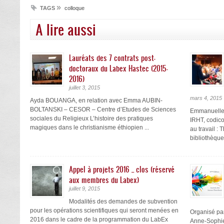
»
TAGS
colloque
A lire aussi
Lauréats des 7 contrats post-
doctoraux du Labex Hastec (2015-
2016)
juillet 3, 2015
mars 4, 2015
Ayda BOUANGA, en relation avec Emma AUBIN-
BOLTANSKI – CESOR – Centre d’Etudes de Sciences
Emmanuell
sociales du Religieux L’histoire des pratiques
IRHT, codico
magiques dans le christianisme éthiopien ...
au travail :
bibliothèque
Appel à projets 2016 _ clos (réservé
aux membres du Labex)
juillet 9, 2015
Modalités des demandes de subvention
pour les opérations scientifiques qui seront menées en
Organisé par
2016 dans le cadre de la programmation du LabEx
Anne-Sophie