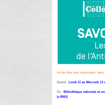
Accès libre sans réservation, dans 
Quand :
Lundi 11 au Mercredi 13 
Où :
Bibliothèque nationale et un
la BNU)