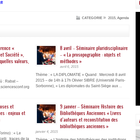
me
»
CATEGORIE
2015
,
Agenda
érence «
8 avril – Séminaire pluridisciplinaire
et Société »,
– « La prosopographie : objets et
quelles valeurs,
méthodes »
avril 6, 2015
Thème : « LA DIPLOMATIE » Quand : Mercredi 8 avril
2015 – de 14h à 17h Olivier SIBRE (Université Paris-
ù : Rabat –
Sorbonne), « Les diplomates du Saint-Siège aux ...
5.sciencesconf.org
loses et
9 janvier – Séminaire Histoire des
es : enjeux et
Bibliothèques Anciennes « Livres
n
d’auteurs et reconstitution des
bibliothèques anciennes »
janvier 4, 2015
orino) : « Le
li : traces de la
Thème : « L’histoire des bibliothèques des institutions