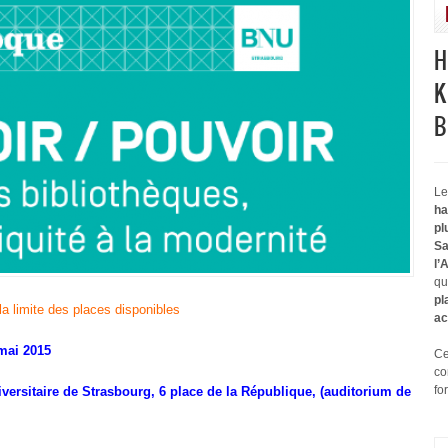
H
K
B
Le
ha
pl
Sa
l’
qu
pl
la limite des places disponibles
ac
mai 2015
Ce
co
fo
iversitaire de Strasbourg, 6 place de la République, (auditorium de