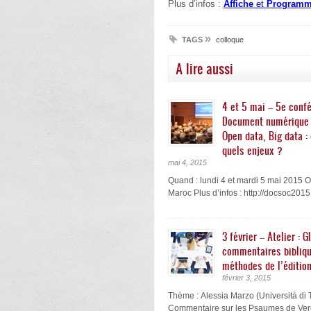
Plus d’infos :
Affiche
et
Program
»
TAGS
colloque
A lire aussi
4 et 5 mai – 5e conf
Document numérique 
Open data, Big data : 
quels enjeux ?
mai 4, 2015
Quand : lundi 4 et mardi 5 mai 2015 O
Maroc Plus d’infos : http://docsoc201
3 février – Atelier : G
commentaires bibliqu
méthodes de l’éditio
février 3, 2015
Thème : Alessia Marzo (Università di T
Commentaire sur les Psaumes de Vercel