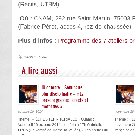
(Récits, UTBM).
Où :
CNAM, 292 rue Saint-Martin, 75003 P
(Fabrice Pérot, accès 4, rez-de-chaussée)
Plus d’infos :
Programme des 7 ateliers 
»
TAGS
Atelier
A lire aussi
10 octobre – Séminaire
pluridisciplinaire – « La
prosopographie : objets et
méthodes »
octobre 10, 2014
novembre 28,
Thème : « ÉLITES TERRITORIALES » Quand :
Thème : « 
Vendredi 10 octobre 2014 – de 14h à 17h Gabrielle
novembre 20
FRIJA (Université de Marne-la-Vallée), « Les prêtres du
française de