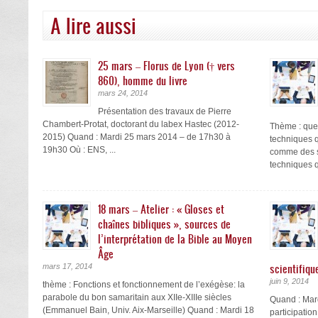
A lire aussi
25 mars – Florus de Lyon († vers
860), homme du livre
mars 24, 2014
Présentation des travaux de Pierre
Chambert-Protat, doctorant du labex Hastec (2012-
Thème : quel
2015) Quand : Mardi 25 mars 2014 – de 17h30 à
techniques 
19h30 Où : ENS, ...
comme des sa
techniques qu
18 mars – Atelier : « Gloses et
chaînes bibliques », sources de
l’interprétation de la Bible au Moyen
Âge
scientifiqu
mars 17, 2014
juin 9, 2014
thème : Fonctions et fonctionnement de l’exégèse: la
parabole du bon samaritain aux XIIe-XIIIe siècles
Quand : Mard
(Emmanuel Bain, Univ. Aix-Marseille) Quand : Mardi 18
participatio