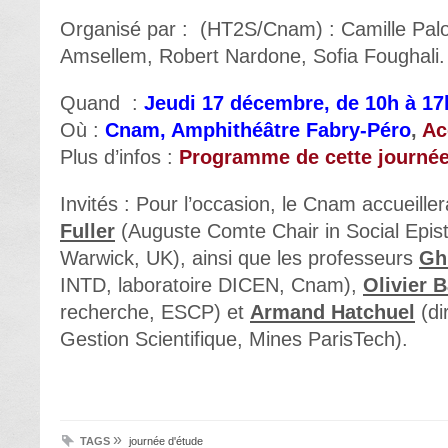
Organisé par : (HT2S/Cnam) : Camille Pa
Amsellem, Robert Nardone, Sofia Foughali.
Quand :
Jeudi 17 décembre, de 10h à 17
Où :
Cnam, Amphithéâtre Fabry-Péro
,
Ac
Plus d’infos :
Programme de cette journée
Invités : Pour l’occasion, le Cnam accueille
Fuller
(Auguste Comte Chair in Social Epist
Warwick, UK), ainsi que les professeurs
Gh
INTD, laboratoire DICEN, Cnam),
Olivier 
recherche, ESCP) et
Armand Hatchuel
(di
Gestion Scientifique, Mines ParisTech).
»
TAGS
journée d'étude