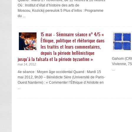
Quand : Mardi 27 novembre, de 11 heures à 18 heures
Où : Institut d’état d’histoire des arts de
Moscou, Kozickij pereulok 5 Plus d’infos : Programme
du ...
15 mai – Séminaire séance n° 4/5 «
Éthique, politique et rhétorique dans
les traités et leurs commentaires,
depuis la période hellénistique
jusqu’à la falsafa et la période byzantine »
Gahom (CRH,
Vivienne, 7
mai 14, 2012
...
4e séance : Moyen âge occidental Quand : Mardi 15
mai 2012, 9h30 – Bénédicte Sère (Université de Paris-
Ouest Nanterre) : « Commenter lʼÉthique dʼAristote en
...