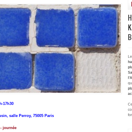
H
K
B
Le
ha
pl
Sa
l’
qu
pl
ac
4h-17h30
Ce
co
fo
sin, salle Perroy, 75005 Paris
 journée