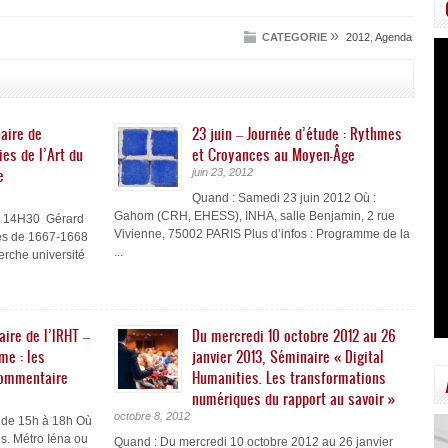
»
CATEGORIE
2012
,
Agenda
aire de
23 juin – Journée d’étude : Rythmes
ies de l’Art du
et Croyances au Moyen-Âge
e
juin 23, 2012
Quand : Samedi 23 juin 2012 Où :
Gahom (CRH, EHESS), INHA, salle Benjamin, 2 rue
à 14H30 Gérard
Vivienne, 75002 PARIS Plus d’infos : Programme de la
es de 1667-1668
...
erche université
ire de l’IRHT –
Du mercredi 10 octobre 2012 au 26
me : les
janvier 2013, Séminaire « Digital
commentaire
Humanities. Les transformations
numériques du rapport au savoir »
octobre 8, 2012
 de 15h à 18h Où
s. Métro Iéna ou
Quand : Du mercredi 10 octobre 2012 au 26 janvier