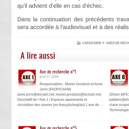
qu’il advient d’elle en cas d’échec.
Dans la continuation des précédents trav
sera accordée à l’audiovisuel et à des réalis
»
CATEGORIE
AXES DE REC
A lire aussi
Axe de recherche n°1
avril 17, 2019
Responsables : Muriel Grosbois et Anne
Jorro (FAOP/CNAM)
anne.jorro@lecnam.net; muriel.grosbois@lecnam.net;
(Dicen IdF/
Descriptif de l’Axe 1 / Espaces apprenants et
pafabre@ehe
circulation des savoirs (en français/anglais) L’axe de ...
claire.scops
Technologies
Axe de recherche n°5