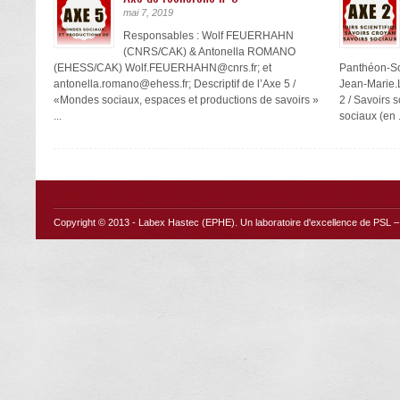
mai 7, 2019
Responsables : Wolf FEUERHAHN
(CNRS/CAK) & Antonella ROMANO
(EHESS/CAK) Wolf.FEUERHAHN@cnrs.fr; et
Panthéon-So
antonella.romano@ehess.fr; Descriptif de l’Axe 5 /
Jean-Marie.L
«Mondes sociaux, espaces et productions de savoirs »
2 / Savoirs s
...
sociaux (en .
Copyright © 2013 -
Labex Hastec (EPHE)
. Un laboratoire d'excellence de PSL – 