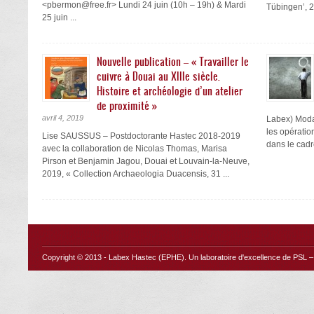
<pbermon@free.fr> Lundi 24 juin (10h – 19h) & Mardi
Tübingen’, 2
25 juin ...
Nouvelle publication – « Travailler le
cuivre à Douai au XIIIe siècle.
Histoire et archéologie d’un atelier
de proximité »
avril 4, 2019
Labex) Moda
les opératio
Lise SAUSSUS – Postdoctorante Hastec 2018-2019
dans le cadre
avec la collaboration de Nicolas Thomas, Marisa
Pirson et Benjamin Jagou, Douai et Louvain-la-Neuve,
2019, « Collection Archaeologia Duacensis, 31 ...
Copyright © 2013 -
Labex Hastec (EPHE)
. Un laboratoire d'excellence de PSL – 