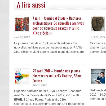
A lire aussi
7 juin – Journée d’étude « Ruptures
archivistiques De nouvelles archives
pour de nouveaux usages ? (VIIIe-
XIXe siècle) »
avril 27, 2017
avril 27, 2017
La journée d’étude « Ruptures archivistiques. De
Ces pierres 
nouvelles archives pour de nouveaux usages ? (VIIIe-
amènent à s’
XIXe siècle) » vient clore le travail mené dans le cadre
parvient à d
...
25 avril 2017 – Journée des jeunes
chercheurs du LabEx Hastec, 5ème
Edition
avril 4, 2017
Histoire, te
Organisé parMarie Brualla, Cyril Lacheze, Leonardo
2017 – 14:00
Ariel Carrió Cataldi Mardi 25 avril 2017, 9h15 – 18h
thérapeuthiq
EPHE, 4-14 rue Ferrus, Paris (salle 239)
Coordinateur.Hastec@ephe.sorbonne.fr Programme et