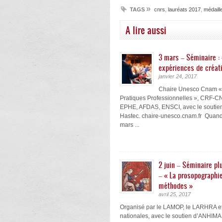
»
TAGS
cnrs
,
lauréats 2017
,
médaill
A lire aussi
3 mars – Séminaire : 
expériences de créat
janvier 24, 2017
Chaire Unesco Cnam « 
Pratiques Professionnelles », CRF-
EPHE, AFDAS, ENSCI, avec le soutie
Hastec. chaire-unesco.cnam.fr Quand
mars ...
2 juin – Séminaire plu
– « La prosopographie
méthodes »
avril 25, 2017
Organisé par le LAMOP, le LARHRA et
nationales, avec le soutien d’ANHIMA,