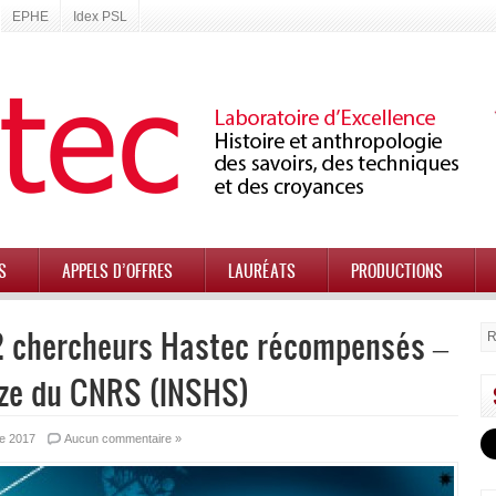
EPHE
Idex PSL
S
APPELS D’OFFRES
LAURÉATS
PRODUCTIONS
2 chercheurs Hastec récompensés –
nze du CNRS (INSHS)
e 2017
Aucun commentaire »