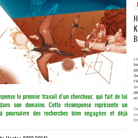
H
K
B
Le
ha
pl
Sa
l’
qu
pl
pense le premier travail d’un chercheur, qui fait de lui
ac
 dans son domaine. Cette récompense représente un
Ce
 poursuivre des recherches bien engagées et déjà
co
fo