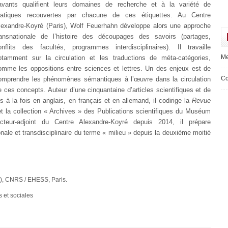
avants qualifient leurs domaines de recherche et à la variété de
ratiques recouvertes par chacune de ces étiquettes. Au Centre
lexandre-Koyré (Paris), Wolf Feuerhahn développe alors une approche
ransnationale de l’histoire des découpages des savoirs (partages,
onflits des facultés, programmes interdisciplinaires). Il travaille
Me
otamment sur la circulation et les traductions de méta-catégories,
omme les oppositions entre sciences et lettres. Un des enjeux est de
Co
omprendre les phénomènes sémantiques à l’œuvre dans la circulation
e ces concepts. Auteur d’une cinquantaine d’articles scientifiques et de
s à la fois en anglais, en français et en allemand, il codirige la
Revue
t la collection « Archives » des Publications scientifiques du Muséum
irecteur-adjoint du Centre Alexandre-Koyré depuis 2014, il prépare
onale et transdisciplinaire du terme « milieu » depuis la deuxième moitié
), CNRS / EHESS, Paris.
s et sociales