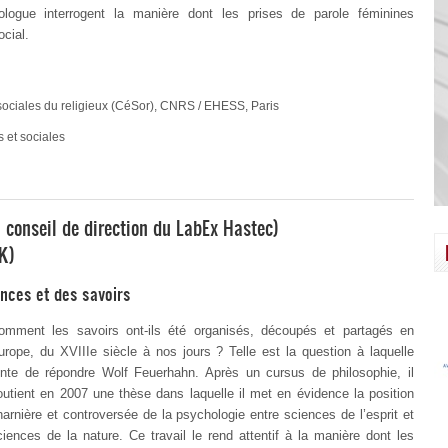
ologue interrogent la manière dont les prises de parole féminines
ocial.
sociales du religieux (CéSor), CNRS / EHESS, Paris
s et sociales
conseil de direction du LabEx Hastec)
K)
ences et des savoirs
omment les savoirs ont-ils été organisés, découpés et partagés en
urope, du XVIII
e
siècle à nos jours ? Telle est la question à laquelle
ente de répondre Wolf Feuerhahn. Après un cursus de philosophie, il
outient en 2007 une thèse dans laquelle il met en évidence la position
harnière et controversée de la psychologie entre sciences de l’esprit et
ciences de la nature. Ce travail le rend attentif à la manière dont les