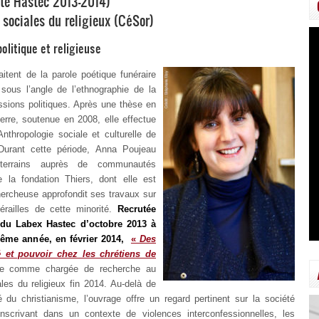
te Hastec 2013-2014)
 sociales du religieux (CéSor)
litique et religieuse
itent de la parole poétique funéraire
 sous l’angle de l’ethnographie de la
assions politiques. Après une thèse en
terre, soutenue en 2008, elle effectue
Anthropologie sociale et culturelle de
. Durant cette période, Anna Poujeau
terrains auprès de communautés
 la fondation Thiers, dont elle est
hercheuse approfondit ses travaux sur
érailles de cette minorité.
Recrutée
du Labex Hastec d’octobre 2013 à
ême année, en février 2014,
«
Des
 et pouvoir chez les chrétiens de
uite comme chargée de recherche au
les du religieux fin 2014. Au-delà de
té du christianisme, l’ouvrage offre un regard pertinent sur la société
scrivant dans un contexte de violences interconfessionnelles, les