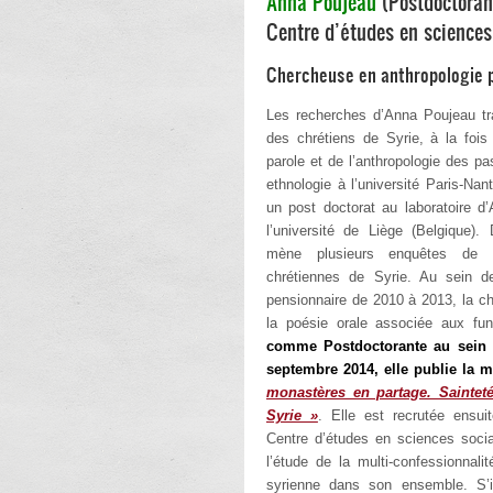
Anna Poujeau
(Postdoctoran
Centre d’études en sciences
Chercheuse en anthropologie po
Les recherches d’Anna Poujeau tra
des chrétiens de Syrie, à la fois
parole et de l’anthropologie des p
ethnologie à l’université Paris-Nan
un post doctorat au laboratoire d’
l’université de Liège (Belgique)
mène plusieurs enquêtes de 
chrétiennes de Syrie. Au sein de
pensionnaire de 2010 à 2013, la c
la poésie orale associée aux fun
comme Postdoctorante au sein 
septembre 2014, elle publie la m
monastères en partage. Sainteté
Syrie »
. Elle est recrutée ens
Centre d’études en sciences socia
l’étude de la multi-confessionnali
syrienne dans son ensemble. S’in