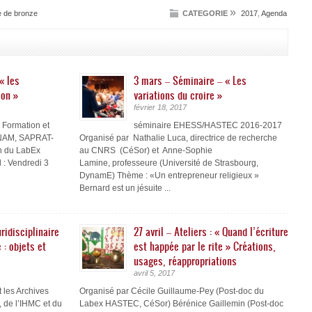
»
e de bronze
CATEGORIE
2017
,
Agenda
« les
3 mars – Séminaire – « Les
ion »
variations du croire »
février 18, 2017
Formation et
séminaire EHESS/HASTEC 2016-2017
CNAM, SAPRAT-
Organisé par Nathalie Luca, directrice de recherche
n du LabEx
au CNRS (CéSor) et Anne-Sophie
 : Vendredi 3
Lamine, professeure (Université de Strasbourg,
DynamE) Thème : «Un entrepreneur religieux »
Bernard est un jésuite ...
ridisciplinaire
27 avril – Ateliers : « Quand l’écriture
 : objets et
est happée par le rite » Créations,
usages, réappropriations
avril 5, 2017
 les Archives
Organisé par Cécile Guillaume-Pey (Post-doc du
 de l’IHMC et du
Labex HASTEC, CéSor) Bérénice Gaillemin (Post-doc