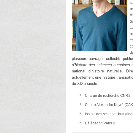
s
p
A
t
c
n
c
c
d
plusieurs ouvrages collectifs publié
d’histoire des sciences humaines
e
national d’histoire naturelle. D
actuellement une histoire transnati
du XIX
e
siècle.
Chargé de recherche CNRS
Centre Alexandre Koyré (CAK
Institut des sciences humaine
Délégation Paris B