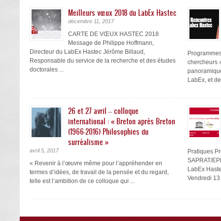
Meilleurs vœux 2018 du LabEx Hastec
décembre 11, 2017
CARTE DE VŒUX HASTEC 2018
Message de Philippe Hoffmann,
Directeur du LabEx Hastec Jérôme Billaud,
Programmes, 
Responsable du service de la recherche et des études
chercheurs »
doctorales ...
panoramique
LabEx, et de 
26 et 27 avril – colloque
international : « Breton après Breton
(1966-2016) Philosophies du
surréalisme »
avril 5, 2017
Pratiques P
SAPRAT/EPHE
« Revenir à l’œuvre même pour l’appréhender en
LabEx Haste
termes d’idées, de travail de la pensée et du regard,
Vendredi 13 
telle est l’ambition de ce colloque qui ...