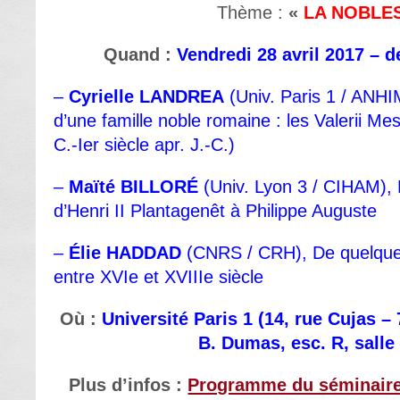
Thème :
«
LA NOBLE
Quand :
Vendredi 28 avril 2017 – d
–
Cyrielle LANDREA
(Univ. Paris 1 / ANH
d’une famille noble romaine : les Valerii Mess
C.-Ier siècle apr. J.-C.)
–
Maïté BILLORÉ
(Univ. Lyon 3 / CIHAM),
d’Henri II Plantagenêt à Philippe Auguste
–
Élie HADDAD
(CNRS / CRH), De quelque
entre XVIe et XVIIIe siècle
Où :
Université Paris 1 (14, rue Cujas – 
B. Dumas, esc. R, salle
Plus d’infos :
Programme du séminair