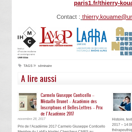
paris1.fr/thierry-ko
Contact :
thierry.kouame@uni
»
TAGS
séminaire
A lire aussi
Carmelo Giuseppe Conticello –
Médaille Brunet – Académie des
Inscriptions et Belles-Lettres – Prix
de l’Académie 2017
novembre 28, 2017
Histoire, te
2017 – 14:00
Prix de l’Académie 2017 Carmelo Giuseppe Conticello
thérapeuthiq
Membre du LabEx Hastec Chercheur CNRS au