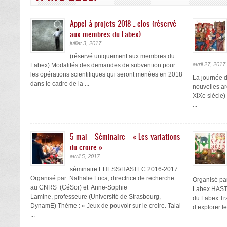
Appel à projets 2018 _ clos (réservé
aux membres du Labex)
juillet 3, 2017
(réservé uniquement aux membres du
avril 27, 2017
Labex) Modalités des demandes de subvention pour
les opérations scientifiques qui seront menées en 2018
La journée d
dans le cadre de la ...
nouvelles ar
XIXe siècle)
...
5 mai – Séminaire – « Les variations
du croire »
avril 5, 2017
séminaire EHESS/HASTEC 2016-2017
Organisé par Nathalie Luca, directrice de recherche
Organisé pa
au CNRS (CéSor) et Anne-Sophie
Labex HASTE
Lamine, professeure (Université de Strasbourg,
du Labex Tra
DynamE) Thème : « Jeux de pouvoir sur le croire. Talal
d’explorer le
...