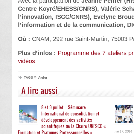
Avec la participation de
Jeanne Peiffer (Hi
Centre Koyré/EHESS/CNRS), Valérie Scha
l’innovation, ISCC/CNRS), Evelyne Brou
l’information et de la communication, 
Où :
CNAM, 292 rue Saint-Martin, 75003 Par
Plus d’infos :
Programme des 7 ateliers 
vidéos
»
TAGS
Atelier
A lire aussi
8 et 9 juillet – Séminaire
International de consolidation et
développement des activités
scientifiques de la Chaire UNESCO «
Formation et Pratiques Professionnelles »
mai 17, 2014