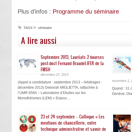
Plus d’infos :
Programme du séminaire
»
TAGS
séminaire
A lire aussi
Septembre 2013, Lauréats 2 bourses
post-doct Fernand Braudel-IFER de la
FMSH
décembre 27, 2013
novembre 1, 
(Appel à candidature : septembre 2013 – Arbitrages :
décembre 2013) Deborah MIGLIETTA, rattachée à
Quand : 31 
l’UMR 8584 – Laboratoire d’Etudes sur les
Genève, Ora
Monothéismes (LEM) « Enjeux ...
23 et 24 septembre – Colloque « Les
mentions de chancellerie, entre
technique administrative et savoir de