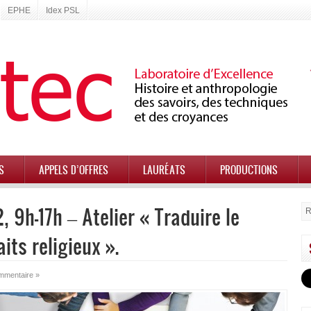
EPHE
Idex PSL
S
APPELS D’OFFRES
LAURÉATS
PRODUCTIONS
 9h-17h – Atelier « Traduire le
its religieux ».
mmentaire »