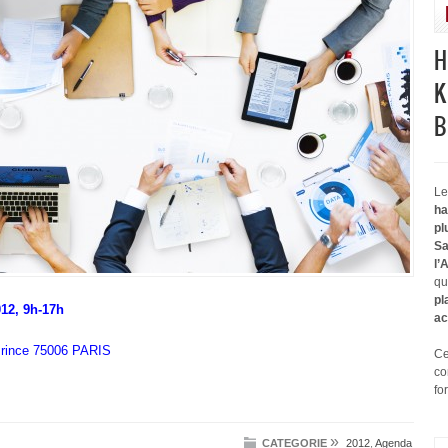
H
K
B
Le
ha
pl
Sa
l’
qu
pl
12, 9h-17h
ac
Prince 75006 PARIS
Ce
co
fo
»
CATEGORIE
2012
,
Agenda