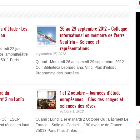
es d’étude : Les
26 au 29 septembre 2012 – Colloque
ion
international en mémoire de Pierre
Souffrin – Science et
représentations
dredi 22 juin
septembre 25, 2012
e, amphithéâtre
011 Paris ...
Quand : Mercredi 26 au samedi 29 septembre 2012
Où : Biblioteca Leonardiana, Vinci Plus d’infos :
Programme des journées
re du
1 et 2 octobre – Journées d’étude
if 3 du LabEx
européennes – Clés des songes et
sciences des rêves
octobre 1, 2012
20 Où : ESCP
Quand : Lundi 1 er et Mardi 2 Octobre Où : Bâtiment Le
nt récent en fond
France – Salle du Conseil – 190 avenue de France –
75013 Paris Plus d’infos : ...