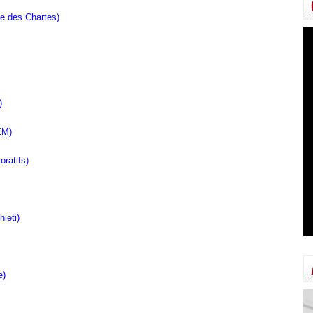
e des Chartes)
)
EM)
ratifs)
ieti)
e)