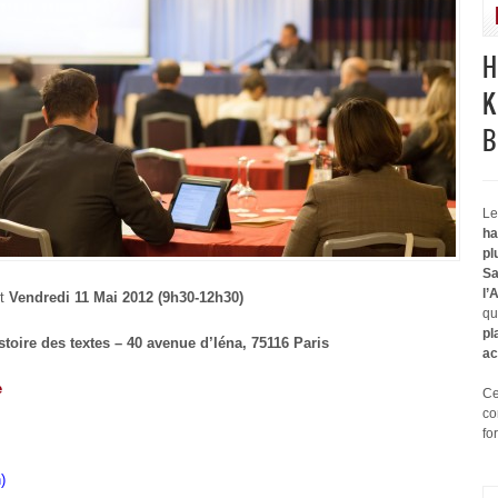
H
K
B
Le
ha
pl
Sa
l’
t
Vendredi 11 Mai 2012 (9h30-12h30)
qu
pl
stoire des textes – 40 avenue d’Iéna, 75116 Paris
ac
e
Ce
co
fo
)