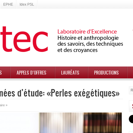
EPHE
Idex PSL
S
APPELS D’OFFRES
LAURÉATS
PRODUCTIONS
urnées d’étude: «Perles exégétiques»
ire »