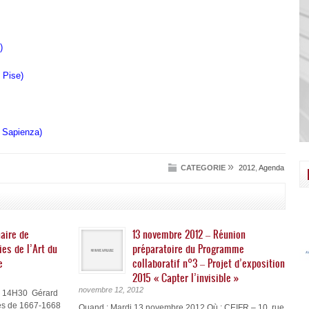
)
 Pise)
 Sapienza)
»
CATEGORIE
2012
,
Agenda
aire de
13 novembre 2012 – Réunion
ies de l’Art du
préparatoire du Programme
e
collaboratif n°3 – Projet d’exposition
2015 « Capter l’invisible »
novembre 12, 2012
à 14H30 Gérard
es de 1667-1668
Quand : Mardi 13 novembre 2012 Où : CEIFR – 10, rue