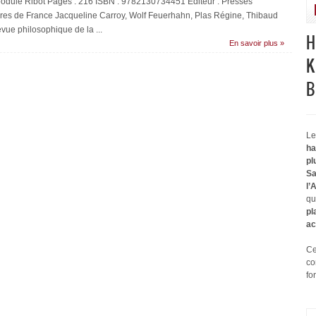
odule Ribot Pages : 216 ISBN : 9782130734451 Éditeur : Presses
ires de France Jacqueline Carroy, Wolf Feuerhahn, Plas Régine, Thibaud
vue philosophique de la ...
H
En savoir plus »
K
B
Le
ha
pl
Sa
l’
qu
pl
ac
Ce
co
fo