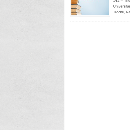
141) – Thé
Universita
Trochu, Re