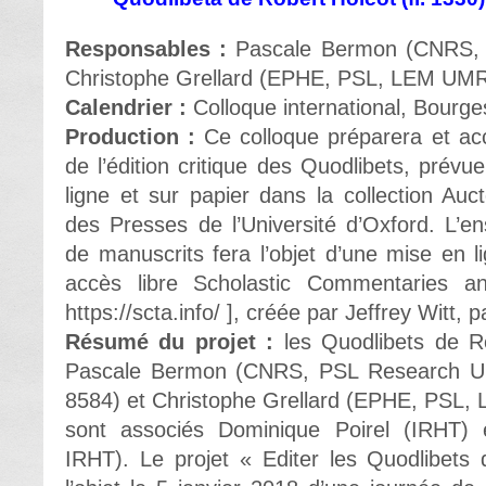
Responsables :
Pascale Bermon (CNRS,
Christophe Grellard (EPHE, PSL, LEM UM
Calendrier :
Colloque international, Bourge
Production :
Ce colloque préparera et ac
de l’édition critique des Quodlibets, prévu
ligne et sur papier dans la collection Auct
des Presses de l’Université d’Oxford. L’e
de manuscrits fera l’objet d’une mise en l
accès libre Scholastic Commentaries a
https://scta.info/ ], créée par Jeffrey Witt, p
Résumé du projet :
les Quodlibets de Ro
Pascale Bermon (CNRS, PSL Research Un
8584) et Christophe Grellard (EPHE, PSL,
sont associés Dominique Poirel (IRHT) 
IRHT). Le projet « Editer les Quodlibets 