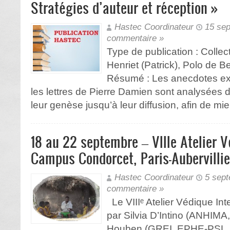
Stratégies d’auteur et réception »
Hastec Coordinateur
15 se
commentaire »
Type de publication : Collect
Henriet (Patrick), Polo de B
Résumé : Les anecdotes ex
les lettres de Pierre Damien sont analysées d
leur genèse jusqu’à leur diffusion, afin de mi
18 au 22 septembre – VIIIe Atelier V
Campus Condorcet, Paris-Aubervillie
Hastec Coordinateur
5 sep
commentaire »
Le VIIIᵉ Atelier Védique Int
par Silvia D’Intino (ANHIMA
Houben (GREI, EPHE-PSL, Pa